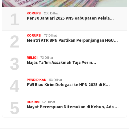
1
KORUPSI
205 Dilihat
Per 30 Januari 2025 PNS Kabupaten Pelala…
2
KORUPSI
77 Dilihat
Mentri ATR BPN Pastikan Perpanjangan HGU…
3
RELIGI
73 Dilihat
Majlis Ta’lim Assakinah Taja Perin…
4
PENDIDIKAN
53 Dilihat
PWI Riau Kirim Delegasi ke HPN 2025 di K…
5
HUKRIM
52 Dilihat
Mayat Perempuan Ditemukan di Kebun, Ada …