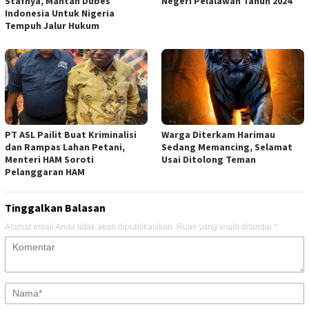
Stafnya, Mantan Dubes
Negeri Pelalawan Tahun 2024
Indonesia Untuk Nigeria
Tempuh Jalur Hukum
PT ASL Pailit Buat Kriminalisi
Warga Diterkam Harimau
dan Rampas Lahan Petani,
Sedang Memancing, Selamat
Menteri HAM Soroti
Usai Ditolong Teman
Pelanggaran HAM
Tinggalkan Balasan
Alamat email Anda tidak akan dipublikasikan.
Ruas yang wajib ditandai
*