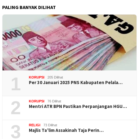
PALING BANYAK DILIHAT
1
KORUPSI
205 Dilihat
Per 30 Januari 2025 PNS Kabupaten Pelala…
2
KORUPSI
76 Dilihat
Mentri ATR BPN Pastikan Perpanjangan HGU…
3
RELIGI
73 Dilihat
Majlis Ta’lim Assakinah Taja Perin…