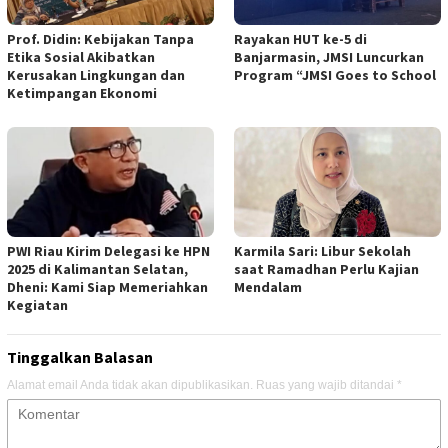
Prof. Didin: Kebijakan Tanpa
Rayakan HUT ke-5 di
Etika Sosial Akibatkan
Banjarmasin, JMSI Luncurkan
Kerusakan Lingkungan dan
Program “JMSI Goes to School
Ketimpangan Ekonomi
PWI Riau Kirim Delegasi ke HPN
Karmila Sari: Libur Sekolah
2025 di Kalimantan Selatan,
saat Ramadhan Perlu Kajian
Dheni: Kami Siap Memeriahkan
Mendalam
Kegiatan
Tinggalkan Balasan
Alamat email Anda tidak akan dipublikasikan.
Ruas yang wajib ditandai
*