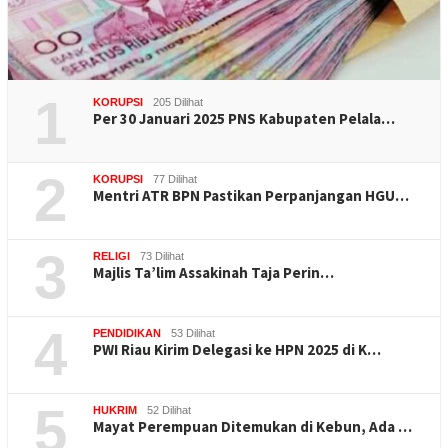
1
KORUPSI
205 Dilihat
Per 30 Januari 2025 PNS Kabupaten Pelala…
2
KORUPSI
77 Dilihat
Mentri ATR BPN Pastikan Perpanjangan HGU…
3
RELIGI
73 Dilihat
Majlis Ta’lim Assakinah Taja Perin…
4
PENDIDIKAN
53 Dilihat
PWI Riau Kirim Delegasi ke HPN 2025 di K…
5
HUKRIM
52 Dilihat
Mayat Perempuan Ditemukan di Kebun, Ada …