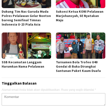
Dukung Tim Nas Garuda Muda
Suksesi Ketua KONI Pelalawan
Polres Pelalawan Gelar Nonton
Marjohansyah, SE Nyatakan
bareng Semifinal Timnas
Maju
Indonesia U-23 Piala Asia
SSB Kecamatan Langgam
Turnamen Bola Trofeo U40
Harumkan Nama Pelalawan
Gondai di Buka Dirangkai
Santunan Paket Kaum Duafa
Tinggalkan Balasan
Alamat email Anda tidak akan dipublikasikan.
Ruas yang wajib ditandai
*