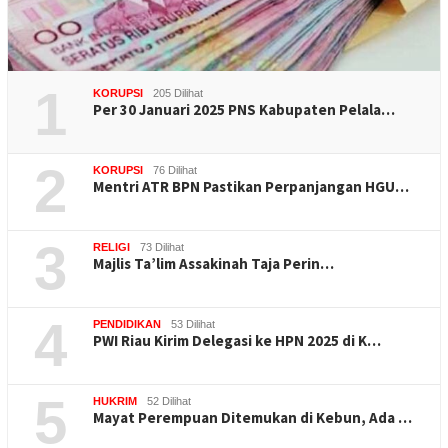
1
KORUPSI
205 Dilihat
Per 30 Januari 2025 PNS Kabupaten Pelala…
2
KORUPSI
76 Dilihat
Mentri ATR BPN Pastikan Perpanjangan HGU…
3
RELIGI
73 Dilihat
Majlis Ta’lim Assakinah Taja Perin…
4
PENDIDIKAN
53 Dilihat
PWI Riau Kirim Delegasi ke HPN 2025 di K…
5
HUKRIM
52 Dilihat
Mayat Perempuan Ditemukan di Kebun, Ada …