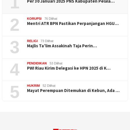
1
Per 30 Januari 2025 PNS Kabupaten Pelala…
2
KORUPSI
76 Dilihat
Mentri ATR BPN Pastikan Perpanjangan HGU…
3
RELIGI
73 Dilihat
Majlis Ta’lim Assakinah Taja Perin…
4
PENDIDIKAN
53 Dilihat
PWI Riau Kirim Delegasi ke HPN 2025 di K…
5
HUKRIM
52 Dilihat
Mayat Perempuan Ditemukan di Kebun, Ada …