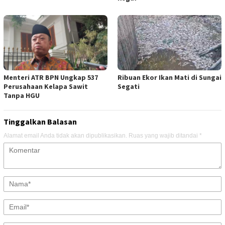
Menteri ATR BPN Ungkap 537
Ribuan Ekor Ikan Mati di Sungai
Perusahaan Kelapa Sawit
Segati
Tanpa HGU
Tinggalkan Balasan
Alamat email Anda tidak akan dipublikasikan.
Ruas yang wajib ditandai
*