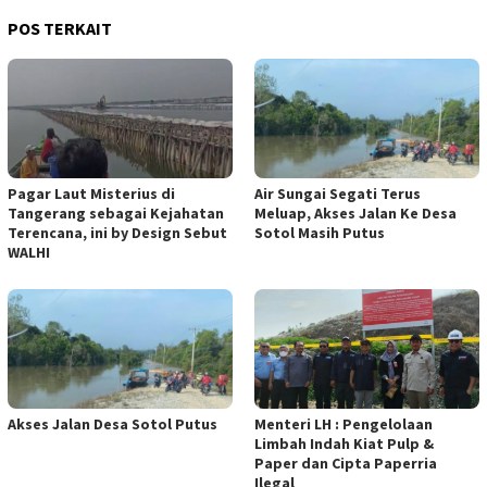
POS TERKAIT
Pagar Laut Misterius di
Air Sungai Segati Terus
Tangerang sebagai Kejahatan
Meluap, Akses Jalan Ke Desa
Terencana, ini by Design Sebut
Sotol Masih Putus
WALHI
Akses Jalan Desa Sotol Putus
Menteri LH : Pengelolaan
Limbah Indah Kiat Pulp &
Paper dan Cipta Paperria
Ilegal