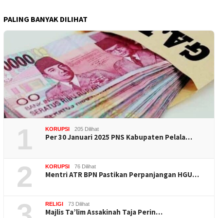
PALING BANYAK DILIHAT
1
KORUPSI
205 Dilihat
Per 30 Januari 2025 PNS Kabupaten Pelala…
2
KORUPSI
76 Dilihat
Mentri ATR BPN Pastikan Perpanjangan HGU…
3
RELIGI
73 Dilihat
Majlis Ta’lim Assakinah Taja Perin…