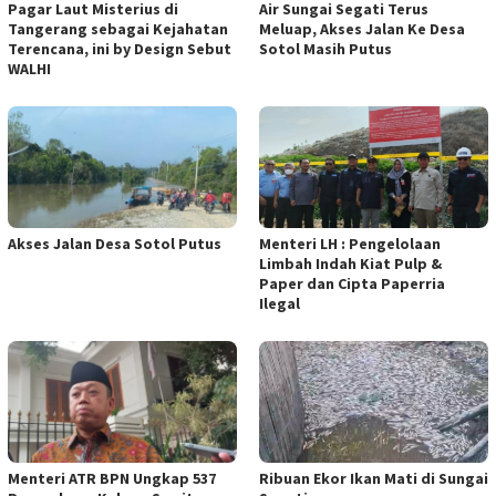
Pagar Laut Misterius di
Air Sungai Segati Terus
Tangerang sebagai Kejahatan
Meluap, Akses Jalan Ke Desa
Terencana, ini by Design Sebut
Sotol Masih Putus
WALHI
Akses Jalan Desa Sotol Putus
Menteri LH : Pengelolaan
Limbah Indah Kiat Pulp &
Paper dan Cipta Paperria
Ilegal
Menteri ATR BPN Ungkap 537
Ribuan Ekor Ikan Mati di Sungai