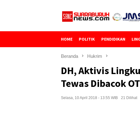
Loncat
ke
konten
HOME
POLITIK
PENDIDIKAN
LIN
Beranda
Hukrim
DH, Aktivis Lingk
Tewas Dibacok O
Selasa, 10 April 2018 - 13:55 WIB
21 Dilihat