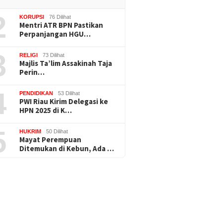
2
KORUPSI
76 Dilihat
Mentri ATR BPN Pastikan
Perpanjangan HGU…
3
RELIGI
73 Dilihat
Majlis Ta’lim Assakinah Taja
Perin…
4
PENDIDIKAN
53 Dilihat
PWI Riau Kirim Delegasi ke
HPN 2025 di K…
5
HUKRIM
50 Dilihat
Mayat Perempuan
Ditemukan di Kebun, Ada …