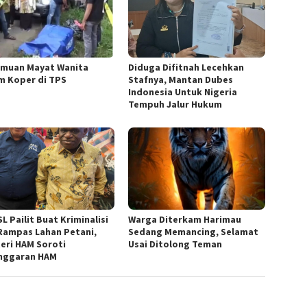
muan Mayat Wanita
Diduga Difitnah Lecehkan
m Koper di TPS
Stafnya, Mantan Dubes
Indonesia Untuk Nigeria
Tempuh Jalur Hukum
L Pailit Buat Kriminalisi
Warga Diterkam Harimau
Rampas Lahan Petani,
Sedang Memancing, Selamat
eri HAM Soroti
Usai Ditolong Teman
nggaran HAM