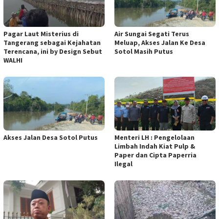
Pagar Laut Misterius di
Air Sungai Segati Terus
Tangerang sebagai Kejahatan
Meluap, Akses Jalan Ke Desa
Terencana, ini by Design Sebut
Sotol Masih Putus
WALHI
Akses Jalan Desa Sotol Putus
Menteri LH : Pengelolaan
Limbah Indah Kiat Pulp &
Paper dan Cipta Paperria
Ilegal