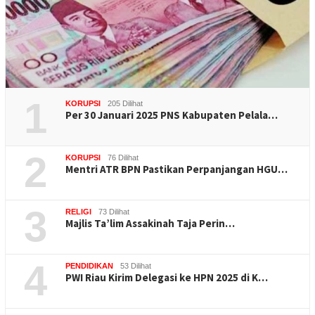
1
KORUPSI
205 Dilihat
Per 30 Januari 2025 PNS Kabupaten Pelala…
2
KORUPSI
76 Dilihat
Mentri ATR BPN Pastikan Perpanjangan HGU…
3
RELIGI
73 Dilihat
Majlis Ta’lim Assakinah Taja Perin…
4
PENDIDIKAN
53 Dilihat
PWI Riau Kirim Delegasi ke HPN 2025 di K…