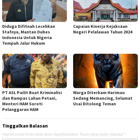
Diduga Difitnah Lecehkan
Capaian Kinerja Kejaksaan
Stafnya, Mantan Dubes
Negeri Pelalawan Tahun 2024
Indonesia Untuk Nigeria
Tempuh Jalur Hukum
PT ASL Pailit Buat Kriminalisi
Warga Diterkam Harimau
dan Rampas Lahan Petani,
Sedang Memancing, Selamat
Menteri HAM Soroti
Usai Ditolong Teman
Pelanggaran HAM
Tinggalkan Balasan
Alamat email Anda tidak akan dipublikasikan.
Ruas yang wajib ditandai
*