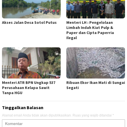
Akses Jalan Desa Sotol Putus
Menteri LH : Pengelolaan
Limbah Indah Kiat Pulp &
Paper dan Cipta Paperria
Ilegal
Menteri ATR BPN Ungkap 537
Ribuan Ekor Ikan Mati di Sungai
Perusahaan Kelapa Sawit
Segati
Tanpa HGU
Tinggalkan Balasan
Alamat email Anda tidak akan dipublikasikan.
Ruas yang wajib ditandai
*