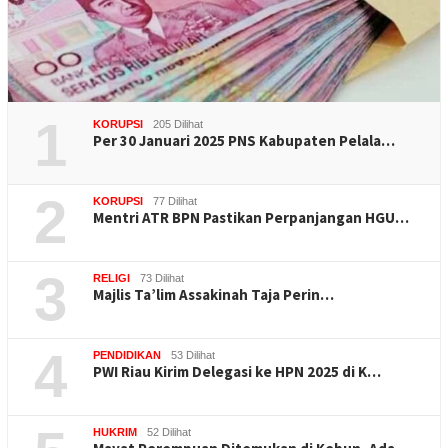
1
KORUPSI
205 Dilihat
Per 30 Januari 2025 PNS Kabupaten Pelala…
2
KORUPSI
77 Dilihat
Mentri ATR BPN Pastikan Perpanjangan HGU…
3
RELIGI
73 Dilihat
Majlis Ta’lim Assakinah Taja Perin…
4
PENDIDIKAN
53 Dilihat
PWI Riau Kirim Delegasi ke HPN 2025 di K…
HUKRIM
52 Dilihat