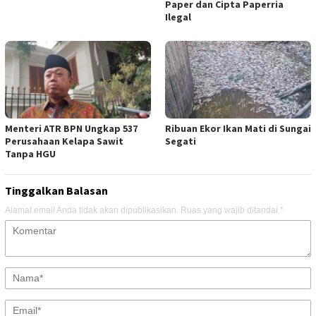
Paper dan Cipta Paperria
Ilegal
Menteri ATR BPN Ungkap 537
Ribuan Ekor Ikan Mati di Sungai
Perusahaan Kelapa Sawit
Segati
Tanpa HGU
Tinggalkan Balasan
Alamat email Anda tidak akan dipublikasikan.
Ruas yang wajib ditandai
*