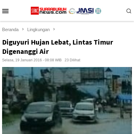
Loncat
Menu
ke
konten
Mobile
Beranda
Lingkungan
Diguyuri Hujan Lebat, Lintas Timur
Digenanggi Air
Selasa, 19 Januari 2016 - 08:08 WIB
23 Dilihat