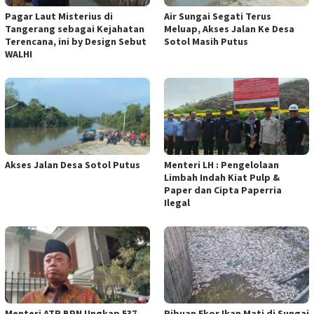
Pagar Laut Misterius di
Air Sungai Segati Terus
Tangerang sebagai Kejahatan
Meluap, Akses Jalan Ke Desa
Terencana, ini by Design Sebut
Sotol Masih Putus
WALHI
Akses Jalan Desa Sotol Putus
Menteri LH : Pengelolaan
Limbah Indah Kiat Pulp &
Paper dan Cipta Paperria
Ilegal
Menteri ATR BPN Ungkap 537
Ribuan Ekor Ikan Mati di Sungai