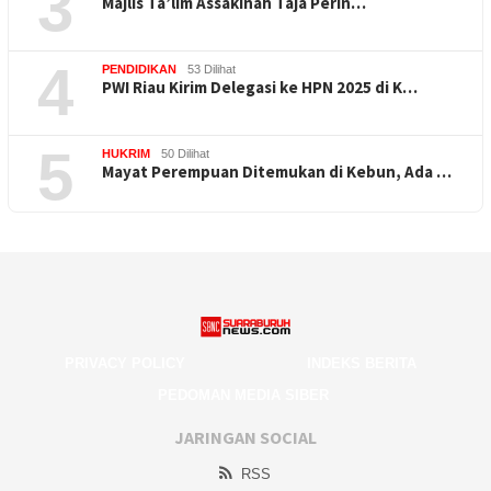
3
Majlis Ta’lim Assakinah Taja Perin…
4
PENDIDIKAN
53 Dilihat
PWI Riau Kirim Delegasi ke HPN 2025 di K…
5
HUKRIM
50 Dilihat
Mayat Perempuan Ditemukan di Kebun, Ada …
PRIVACY POLICY
INDEKS BERITA
PEDOMAN MEDIA SIBER
JARINGAN SOCIAL
RSS