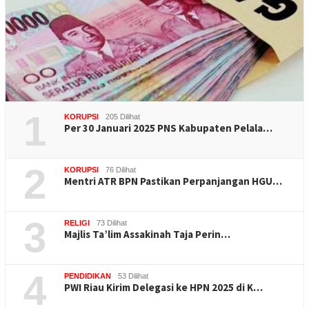
1
KORUPSI
205 Dilihat
Per 30 Januari 2025 PNS Kabupaten Pelala…
2
KORUPSI
76 Dilihat
Mentri ATR BPN Pastikan Perpanjangan HGU…
3
RELIGI
73 Dilihat
Majlis Ta’lim Assakinah Taja Perin…
4
PENDIDIKAN
53 Dilihat
PWI Riau Kirim Delegasi ke HPN 2025 di K…