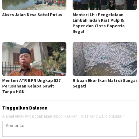
Akses Jalan Desa Sotol Putus
Menteri LH : Pengelolaan
Limbah Indah Kiat Pulp &
Paper dan Cipta Paperria
Ilegal
Menteri ATR BPN Ungkap 537
Ribuan Ekor Ikan Mati di Sungai
Perusahaan Kelapa Sawit
Segati
Tanpa HGU
Tinggalkan Balasan
Alamat email Anda tidak akan dipublikasikan.
Ruas yang wajib ditandai
*