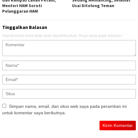
dan Rampas Lahan Petani,
Sedang Memancing, Selamat
Menteri HAM Soroti
Usai Ditolong Teman
Pelanggaran HAM
Tinggalkan Balasan
Alamat email Anda tidak akan dipublikasikan.
Ruas yang wajib ditandai
*
Simpan nama, email, dan situs web saya pada peramban ini
untuk komentar saya berikutnya.