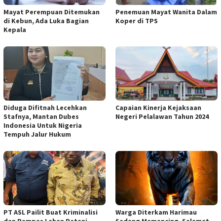
Mayat Perempuan Ditemukan
Penemuan Mayat Wanita Dalam
di Kebun, Ada Luka Bagian
Koper di TPS
Kepala
Diduga Difitnah Lecehkan
Capaian Kinerja Kejaksaan
Stafnya, Mantan Dubes
Negeri Pelalawan Tahun 2024
Indonesia Untuk Nigeria
Tempuh Jalur Hukum
PT ASL Pailit Buat Kriminalisi
Warga Diterkam Harimau