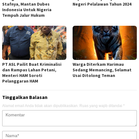
Stafnya, Mantan Dubes
Negeri Pelalawan Tahun 2024
Indonesia Untuk Nigeria
Tempuh Jalur Hukum
PT ASL Pailit Buat Kriminalisi
Warga Diterkam Harimau
dan Rampas Lahan Petani,
Sedang Memancing, Selamat
Menteri HAM Soroti
Usai Ditolong Teman
Pelanggaran HAM
Tinggalkan Balasan
Alamat email Anda tidak akan dipublikasikan.
Ruas yang wajib ditandai
*