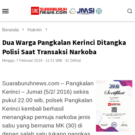
Loncat
Menu
ke
konten
Mobile
Beranda
Hukrim
Dua Warga Pangkalan Kerinci Ditangka
Polisi Saat Transaksi Narkoba
Minggu, 7 Februari 2016 - 11:51 WIB
41 Dilihat
Suaraburuhnews.com – Pangkalan
Kerinci – Jumat (5/2/ 2016) sekira
pukul 22.00 wib, polsek Pangkalan
Kerinci kembali berhasil
menangkap pemuja narkoba jenis
sabu yang bernama MK (30) di
depan salah satu tukang pangkas