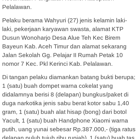
Pelalawan.
Pelaku berama Wahyuri (27) jenis kelamin laki-
laki, pekerjaan karyawan swasta, alamat KTP
Dusun Wonoharjo Desa Alue Teh Kec Birem
Bayeun Kab. Aceh Timur dan alamat sekarang
Jalan Sekolah Gg. Pelajar II Rumah Petak 10
nomor 7 Kec. Pkl Kerinci Kab. Pelalawan.
Di tangan pelaku diamankan batang bukti berupa;
1 (satu) buah dompet warna cokelat yang
didalamnya berisi 8 (delapan) bungkus/paket di
duga narkotika jenis sabu berat kotor sabu 1,40
gram, 1 (satu) buah alat hisap (bong) dari botol
Yacult, 1 (satu) buah Handphone Xiaomi warna
putih, uang yunai sebesar Rp.387.000,- (tiga ratus
delapan puluh tujuh ribu rupiah), 1 (satu) buah tas