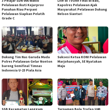
3 Pelajar SDN 006 Wakili
Live di TVOne Final di Bali,
Pelalawan Ikuti Kejurprov
Kapolres Pelalawan Ajak
Panahan Riau Perpani
Masyarakat Pelalawan Dukung
Pelalawan Siapkan Pelatih
Nelson Sianturi
Grade C
Dukung Tim Nas Garuda Muda
Suksesi Ketua KONI Pelalawan
Polres Pelalawan Gelar Nonton
Marjohansyah, SE Nyatakan
bareng Semifinal Timnas
Maju
Indonesia U-23 Piala Asia
SSB Kecamatan Langgam
Turnamen Bola Trofeo U40