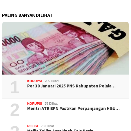
PALING BANYAK DILIHAT
1
KORUPSI
205 Dilihat
Per 30 Januari 2025 PNS Kabupaten Pelala…
2
KORUPSI
76 Dilihat
Mentri ATR BPN Pastikan Perpanjangan HGU…
RELIGI
73 Dilihat
Majlis Ta’lim Assakinah Taja Perin…