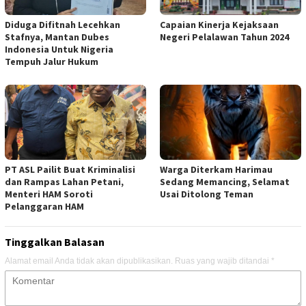
Diduga Difitnah Lecehkan
Capaian Kinerja Kejaksaan
Stafnya, Mantan Dubes
Negeri Pelalawan Tahun 2024
Indonesia Untuk Nigeria
Tempuh Jalur Hukum
PT ASL Pailit Buat Kriminalisi
Warga Diterkam Harimau
dan Rampas Lahan Petani,
Sedang Memancing, Selamat
Menteri HAM Soroti
Usai Ditolong Teman
Pelanggaran HAM
Tinggalkan Balasan
Alamat email Anda tidak akan dipublikasikan.
Ruas yang wajib ditandai
*