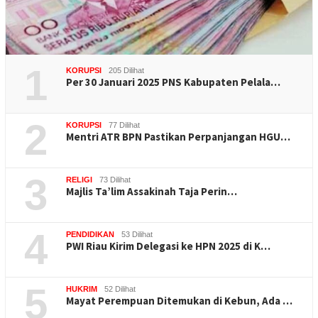
1
KORUPSI
205 Dilihat
Per 30 Januari 2025 PNS Kabupaten Pelala…
2
KORUPSI
77 Dilihat
Mentri ATR BPN Pastikan Perpanjangan HGU…
3
RELIGI
73 Dilihat
Majlis Ta’lim Assakinah Taja Perin…
4
PENDIDIKAN
53 Dilihat
PWI Riau Kirim Delegasi ke HPN 2025 di K…
5
HUKRIM
52 Dilihat
Mayat Perempuan Ditemukan di Kebun, Ada …