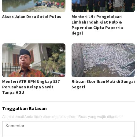
Akses Jalan Desa Sotol Putus
Menteri LH : Pengelolaan
Limbah Indah Kiat Pulp &
Paper dan Cipta Paperria
Ilegal
Menteri ATR BPN Ungkap 537
Ribuan Ekor Ikan Mati di Sungai
Perusahaan Kelapa Sawit
Segati
Tanpa HGU
Tinggalkan Balasan
Alamat email Anda tidak akan dipublikasikan.
Ruas yang wajib ditandai
*