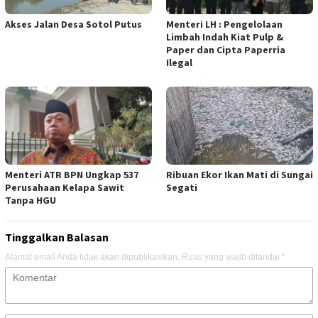
Akses Jalan Desa Sotol Putus
Menteri LH : Pengelolaan
Limbah Indah Kiat Pulp &
Paper dan Cipta Paperria
Ilegal
Menteri ATR BPN Ungkap 537
Ribuan Ekor Ikan Mati di Sungai
Perusahaan Kelapa Sawit
Segati
Tanpa HGU
Tinggalkan Balasan
Alamat email Anda tidak akan dipublikasikan.
Ruas yang wajib ditandai
*