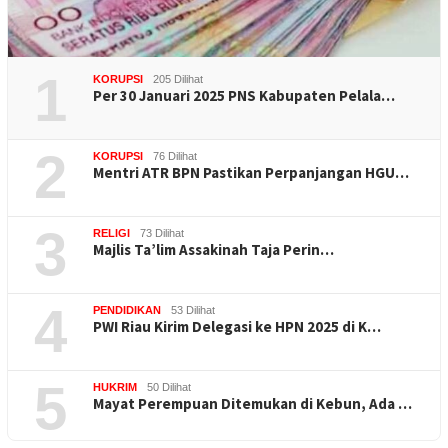
1
KORUPSI
205 Dilihat
Per 30 Januari 2025 PNS Kabupaten Pelala…
2
KORUPSI
76 Dilihat
Mentri ATR BPN Pastikan Perpanjangan HGU…
3
RELIGI
73 Dilihat
Majlis Ta’lim Assakinah Taja Perin…
4
PENDIDIKAN
53 Dilihat
PWI Riau Kirim Delegasi ke HPN 2025 di K…
5
HUKRIM
50 Dilihat
Mayat Perempuan Ditemukan di Kebun, Ada …