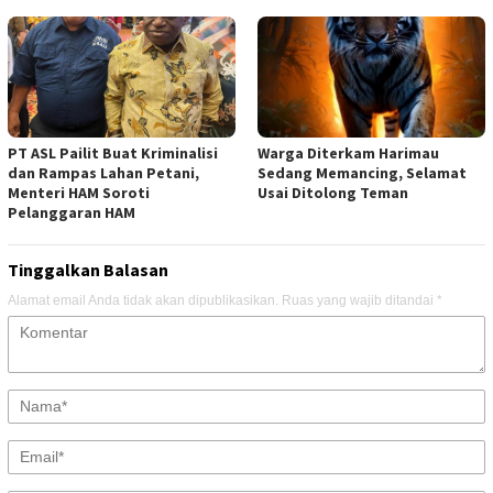
PT ASL Pailit Buat Kriminalisi
Warga Diterkam Harimau
dan Rampas Lahan Petani,
Sedang Memancing, Selamat
Menteri HAM Soroti
Usai Ditolong Teman
Pelanggaran HAM
Tinggalkan Balasan
Alamat email Anda tidak akan dipublikasikan.
Ruas yang wajib ditandai
*