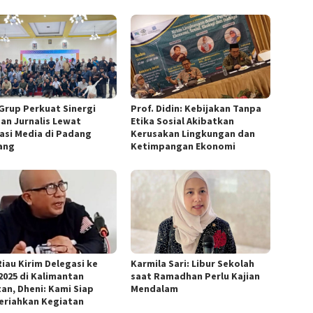
Grup Perkuat Sinergi
Prof. Didin: Kebijakan Tanpa
an Jurnalis Lewat
Etika Sosial Akibatkan
asi Media di Padang
Kerusakan Lingkungan dan
ang
Ketimpangan Ekonomi
Riau Kirim Delegasi ke
Karmila Sari: Libur Sekolah
2025 di Kalimantan
saat Ramadhan Perlu Kajian
tan, Dheni: Kami Siap
Mendalam
riahkan Kegiatan