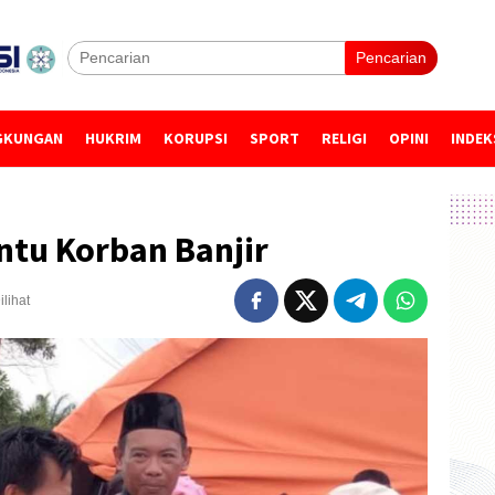
Pencarian
GKUNGAN
HUKRIM
KORUPSI
SPORT
RELIGI
OPINI
INDEK
ntu Korban Banjir
ilihat