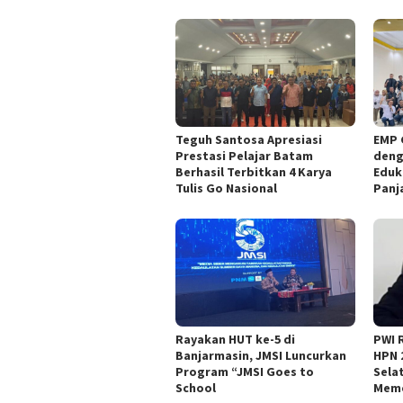
Teguh Santosa Apresiasi
EMP 
Prestasi Pelajar Batam
deng
Berhasil Terbitkan 4 Karya
Eduk
Tulis Go Nasional
Panj
Rayakan HUT ke-5 di
PWI 
Banjarmasin, JMSI Luncurkan
HPN 
Program “JMSI Goes to
Sela
School
Meme