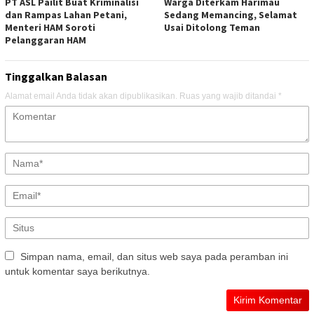
PT ASL Pailit Buat Kriminalisi
Warga Diterkam Harimau
dan Rampas Lahan Petani,
Sedang Memancing, Selamat
Menteri HAM Soroti
Usai Ditolong Teman
Pelanggaran HAM
Tinggalkan Balasan
Alamat email Anda tidak akan dipublikasikan.
Ruas yang wajib ditandai
*
Simpan nama, email, dan situs web saya pada peramban ini
untuk komentar saya berikutnya.