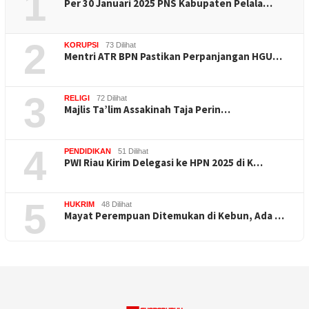
1
Per 30 Januari 2025 PNS Kabupaten Pelala…
2
KORUPSI
73 Dilihat
Mentri ATR BPN Pastikan Perpanjangan HGU…
3
RELIGI
72 Dilihat
Majlis Ta’lim Assakinah Taja Perin…
4
PENDIDIKAN
51 Dilihat
PWI Riau Kirim Delegasi ke HPN 2025 di K…
5
HUKRIM
48 Dilihat
Mayat Perempuan Ditemukan di Kebun, Ada …