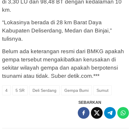
di 3,30 LU dan 98,48 BT dengan kedalaman 10
km.
“Lokasinya berada di 28 km Barat Daya
Kabupaten Deliserdang, Medan dan Binjai,”
tulisnya.
Belum ada keterangan resmi dari BMKG apakah
gempa tersebut mengakibatkan kerusakan di
sekitar wilayah gempa dan apakah berpotensi
tsunami atau tidak. Suber detik.com.***
4
5 SR
Deli Serdang
Gempa Bumi
Sumut
SEBARKAN