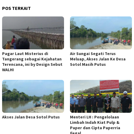
POS TERKAIT
Pagar Laut Misterius di
Air Sungai Segati Terus
Tangerang sebagai Kejahatan
Meluap, Akses Jalan Ke Desa
Terencana, ini by Design Sebut
Sotol Masih Putus
WALHI
Akses Jalan Desa Sotol Putus
Menteri LH : Pengelolaan
Limbah Indah Kiat Pulp &
Paper dan Cipta Paperria
Ilegal