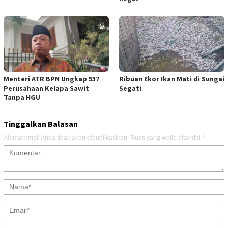
Menteri ATR BPN Ungkap 537
Ribuan Ekor Ikan Mati di Sungai
Perusahaan Kelapa Sawit
Segati
Tanpa HGU
Tinggalkan Balasan
Alamat email Anda tidak akan dipublikasikan.
Ruas yang wajib ditandai
*