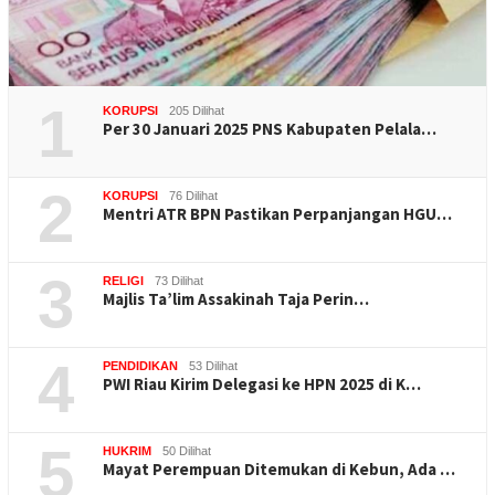
1
KORUPSI
205 Dilihat
Per 30 Januari 2025 PNS Kabupaten Pelala…
2
KORUPSI
76 Dilihat
Mentri ATR BPN Pastikan Perpanjangan HGU…
3
RELIGI
73 Dilihat
Majlis Ta’lim Assakinah Taja Perin…
4
PENDIDIKAN
53 Dilihat
PWI Riau Kirim Delegasi ke HPN 2025 di K…
5
HUKRIM
50 Dilihat
Mayat Perempuan Ditemukan di Kebun, Ada …