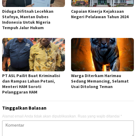
Diduga Difitnah Lecehkan
Capaian Kinerja Kejaksaan
Stafnya, Mantan Dubes
Negeri Pelalawan Tahun 2024
Indonesia Untuk Nigeria
Tempuh Jalur Hukum
PT ASL Pailit Buat Kriminalisi
Warga Diterkam Harimau
dan Rampas Lahan Petani,
Sedang Memancing, Selamat
Menteri HAM Soroti
Usai Ditolong Teman
Pelanggaran HAM
Tinggalkan Balasan
Alamat email Anda tidak akan dipublikasikan.
Ruas yang wajib ditandai
*