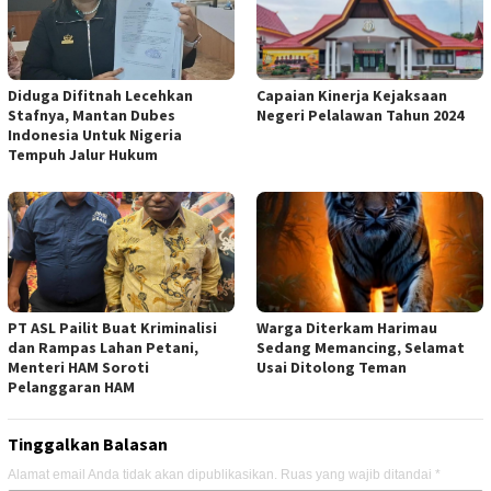
Diduga Difitnah Lecehkan
Capaian Kinerja Kejaksaan
Stafnya, Mantan Dubes
Negeri Pelalawan Tahun 2024
Indonesia Untuk Nigeria
Tempuh Jalur Hukum
PT ASL Pailit Buat Kriminalisi
Warga Diterkam Harimau
dan Rampas Lahan Petani,
Sedang Memancing, Selamat
Menteri HAM Soroti
Usai Ditolong Teman
Pelanggaran HAM
Tinggalkan Balasan
Alamat email Anda tidak akan dipublikasikan.
Ruas yang wajib ditandai
*