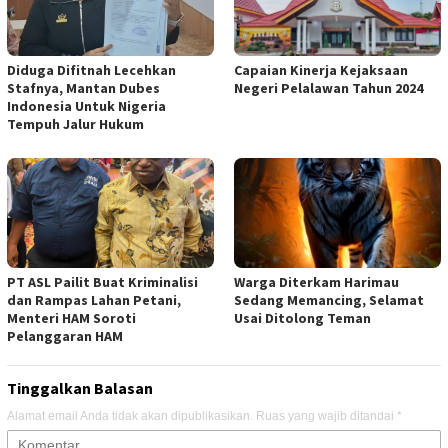
Diduga Difitnah Lecehkan
Capaian Kinerja Kejaksaan
Stafnya, Mantan Dubes
Negeri Pelalawan Tahun 2024
Indonesia Untuk Nigeria
Tempuh Jalur Hukum
PT ASL Pailit Buat Kriminalisi
Warga Diterkam Harimau
dan Rampas Lahan Petani,
Sedang Memancing, Selamat
Menteri HAM Soroti
Usai Ditolong Teman
Pelanggaran HAM
Tinggalkan Balasan
Alamat email Anda tidak akan dipublikasikan.
Ruas yang wajib ditandai
*