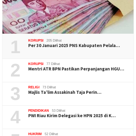
1
KORUPSI
205 Dilihat
Per 30 Januari 2025 PNS Kabupaten Pelala…
2
KORUPSI
77 Dilihat
Mentri ATR BPN Pastikan Perpanjangan HGU…
3
RELIGI
73 Dilihat
Majlis Ta’lim Assakinah Taja Perin…
4
PENDIDIKAN
53 Dilihat
PWI Riau Kirim Delegasi ke HPN 2025 di K…
HUKRIM
52 Dilihat