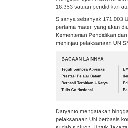
18.353 satuan pendidikan at
Sisanya sebanyak 171.003 UN
pertama materi yang akan diuj
Kementerian Pendidikan dan
meninjau pelaksanaan UN SMA
BACAAN LAINNYA
Teguh Santosa Apresiasi
EM
Prestasi Pelajar Batam
de
Berhasil Terbitkan 4 Karya
Ed
Tulis Go Nasional
Pa
Daryanto mengatakan hingga 
pelaksanaan UN berbasis komp
sudah sinkron. Untuk Jakarta 