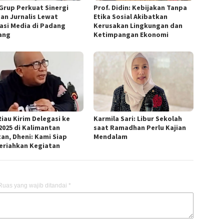
Grup Perkuat Sinergi
Prof. Didin: Kebijakan Tanpa
an Jurnalis Lewat
Etika Sosial Akibatkan
asi Media di Padang
Kerusakan Lingkungan dan
ang
Ketimpangan Ekonomi
Riau Kirim Delegasi ke
Karmila Sari: Libur Sekolah
2025 di Kalimantan
saat Ramadhan Perlu Kajian
tan, Dheni: Kami Siap
Mendalam
riahkan Kegiatan
Ruas yang wajib ditandai
*