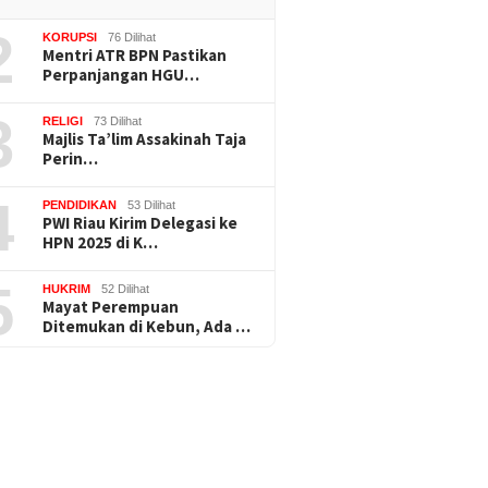
2
KORUPSI
76 Dilihat
Mentri ATR BPN Pastikan
Perpanjangan HGU…
3
RELIGI
73 Dilihat
Majlis Ta’lim Assakinah Taja
Perin…
4
PENDIDIKAN
53 Dilihat
PWI Riau Kirim Delegasi ke
HPN 2025 di K…
5
HUKRIM
52 Dilihat
Mayat Perempuan
Ditemukan di Kebun, Ada …