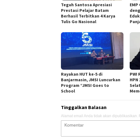
Teguh Santosa Apresiasi
EMP 
Prestasi Pelajar Batam
deng
Berhasil Terbitkan 4 Karya
Eduk
Tulis Go Nasional
Panj
Rayakan HUT ke-5 di
PWI 
Banjarmasin, JMSI Luncurkan
HPN 
Program “JMSI Goes to
Sela
School
Meme
Tinggalkan Balasan
Alamat email Anda tidak akan dipublikasikan.