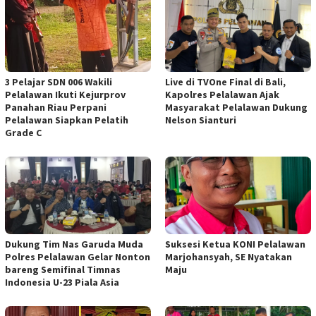
3 Pelajar SDN 006 Wakili
Live di TVOne Final di Bali,
Pelalawan Ikuti Kejurprov
Kapolres Pelalawan Ajak
Panahan Riau Perpani
Masyarakat Pelalawan Dukung
Pelalawan Siapkan Pelatih
Nelson Sianturi
Grade C
Dukung Tim Nas Garuda Muda
Suksesi Ketua KONI Pelalawan
Polres Pelalawan Gelar Nonton
Marjohansyah, SE Nyatakan
bareng Semifinal Timnas
Maju
Indonesia U-23 Piala Asia