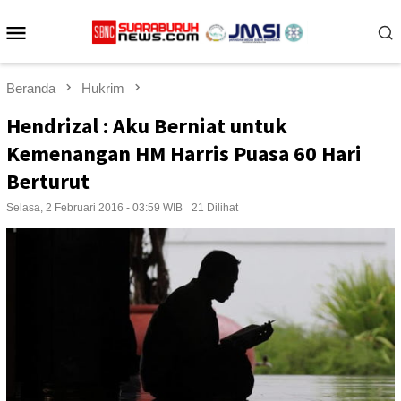
Loncat
Menu
ke
konten
Mobile
Beranda
Hukrim
Hendrizal : Aku Berniat untuk
Kemenangan HM Harris Puasa 60 Hari
Berturut
Selasa, 2 Februari 2016 - 03:59 WIB
21 Dilihat