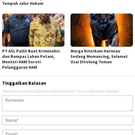
Tempuh Jalur Hukum
PT ASL Pailit Buat Kriminalisi
Warga Diterkam Harimau
dan Rampas Lahan Petani,
Sedang Memancing, Selamat
Menteri HAM Soroti
Usai Ditolong Teman
Pelanggaran HAM
Tinggalkan Balasan
Alamat email Anda tidak akan dipublikasikan.
Ruas yang wajib ditandai
*