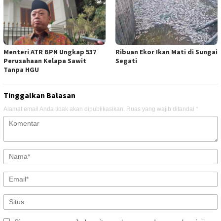
Menteri ATR BPN Ungkap 537
Ribuan Ekor Ikan Mati di Sungai
Perusahaan Kelapa Sawit
Segati
Tanpa HGU
Tinggalkan Balasan
Alamat email Anda tidak akan dipublikasikan.
Ruas yang wajib ditandai
*