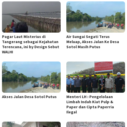
Pagar Laut Misterius di
Air Sungai Segati Terus
Tangerang sebagai Kejahatan
Meluap, Akses Jalan Ke Desa
Terencana, ini by Design Sebut
Sotol Masih Putus
WALHI
Akses Jalan Desa Sotol Putus
Menteri LH : Pengelolaan
Limbah Indah Kiat Pulp &
Paper dan Cipta Paperria
Ilegal