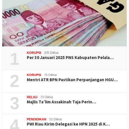
1
KORUPSI
205 Dilihat
Per 30 Januari 2025 PNS Kabupaten Pelala…
2
KORUPSI
76 Dilihat
Mentri ATR BPN Pastikan Perpanjangan HGU…
3
RELIGI
73 Dilihat
Majlis Ta’lim Assakinah Taja Perin…
4
PENDIDIKAN
53 Dilihat
PWI Riau Kirim Delegasi ke HPN 2025 di K…