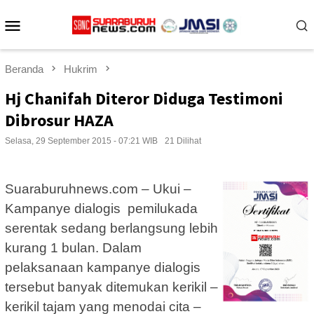
Loncat
Menu
ke
konten
Mobile
Beranda
Hukrim
Hj Chanifah Diteror Diduga Testimoni
Dibrosur HAZA
Selasa, 29 September 2015 - 07:21 WIB
21 Dilihat
Suaraburuhnews.com – Ukui –
Kampanye dialogis pemilukada
serentak sedang berlangsung lebih
kurang 1 bulan. Dalam
pelaksanaan kampanye dialogis
tersebut banyak ditemukan kerikil –
kerikil tajam yang menodai cita –