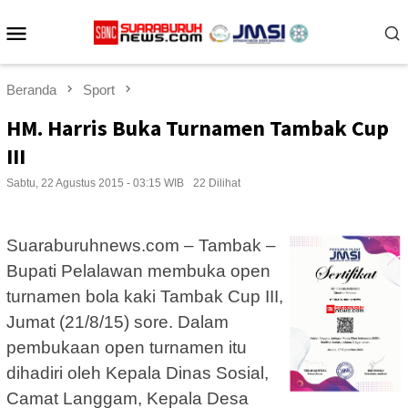
Loncat
Menu
ke
konten
Mobile
Beranda
Sport
HM. Harris Buka Turnamen Tambak Cup
III
Sabtu, 22 Agustus 2015 - 03:15 WIB
22 Dilihat
Suaraburuhnews.com – Tambak –
Bupati Pelalawan membuka open
turnamen bola kaki Tambak Cup III,
Jumat (21/8/15) sore. Dalam
pembukaan open turnamen itu
dihadiri oleh Kepala Dinas Sosial,
Camat Langgam, Kepala Desa