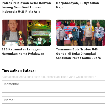
Polres Pelalawan Gelar Nonton
Marjohansyah, SE Nyatakan
bareng Semifinal Timnas
Maju
Indonesia U-23 Piala Asia
SSB Kecamatan Langgam
Turnamen Bola Trofeo U40
Harumkan Nama Pelalawan
Gondai di Buka Dirangkai
Santunan Paket Kaum Duafa
Tinggalkan Balasan
Alamat email Anda tidak akan dipublikasikan.
Ruas yang wajib ditandai
*