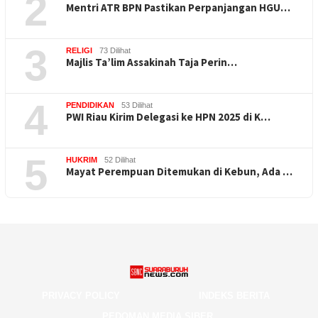
2
Mentri ATR BPN Pastikan Perpanjangan HGU…
3
RELIGI
73 Dilihat
Majlis Ta’lim Assakinah Taja Perin…
4
PENDIDIKAN
53 Dilihat
PWI Riau Kirim Delegasi ke HPN 2025 di K…
5
HUKRIM
52 Dilihat
Mayat Perempuan Ditemukan di Kebun, Ada …
PRIVACY POLICY
INDEKS BERITA
PEDOMAN MEDIA SIBER