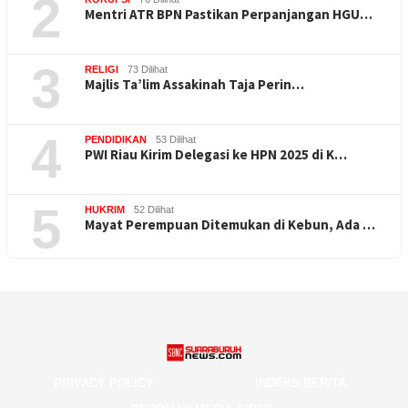
2
Mentri ATR BPN Pastikan Perpanjangan HGU…
3
RELIGI
73 Dilihat
Majlis Ta’lim Assakinah Taja Perin…
4
PENDIDIKAN
53 Dilihat
PWI Riau Kirim Delegasi ke HPN 2025 di K…
5
HUKRIM
52 Dilihat
Mayat Perempuan Ditemukan di Kebun, Ada …
PRIVACY POLICY
INDEKS BERITA