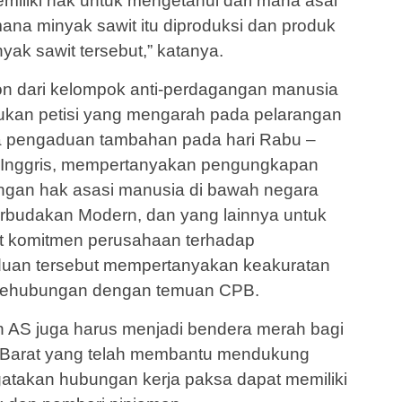
iliki hak untuk mengetahui dari mana asal
mana minyak sawit itu diproduksi dan produk
yak sawit tersebut,” katanya.
on dari kelompok anti-perdagangan manusia
ukan petisi yang mengarah pada pelarangan
a pengaduan tambahan pada hari Rabu –
i Inggris, mempertanyakan pengungkapan
ngan hak asasi manusia di bawah negara
rbudakan Modern, dan yang lainnya untuk
it komitmen perusahaan terhadap
duan tersebut mempertanyakan keakuratan
sehubungan dengan temuan CPB.
 AS juga harus menjadi bendera merah bagi
 Barat yang telah membantu mendukung
engatakan hubungan kerja paksa dapat memiliki