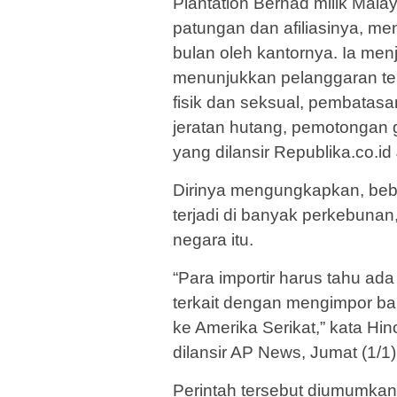
Plantation Berhad milik Mal
patungan dan afiliasinya, men
bulan oleh kantornya. Ia men
menunjukkan pelanggaran te
fisik dan seksual, pembatasa
jeratan hutang, pemotongan g
yang dilansir Republika.co.id
Dirinya mengungkapkan, bebe
terjadi di banyak perkebuna
negara itu.
“Para importir harus tahu ad
terkait dengan mengimpor bar
ke Amerika Serikat,” kata Hin
dilansir AP News, Jumat (1/1)
Perintah tersebut diumumkan 