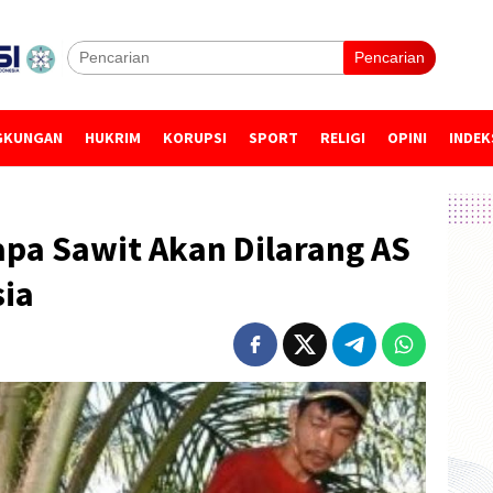
Pencarian
GKUNGAN
HUKRIM
KORUPSI
SPORT
RELIGI
OPINI
INDEK
apa Sawit Akan Dilarang AS
ia