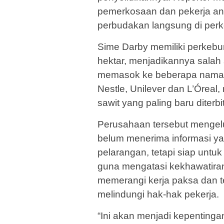
pemerkosaan dan pekerja a
perbudakan langsung di perk
Sime Darby memiliki perkebun
hektar, menjadikannya salah s
memasok ke beberapa nama te
Nestle, Unilever dan L’Óreal
sawit yang paling baru diterb
Perusahaan tersebut mengel
belum menerima informasi y
pelarangan, tetapi siap untu
guna mengatasi kekhawatira
memerangi kerja paksa dan t
melindungi hak-hak pekerja.
“Ini akan menjadi kepentinga