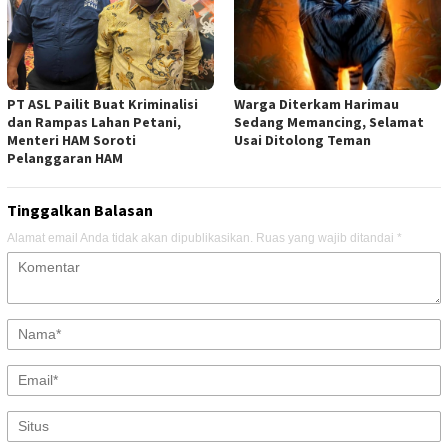
PT ASL Pailit Buat Kriminalisi
Warga Diterkam Harimau
dan Rampas Lahan Petani,
Sedang Memancing, Selamat
Menteri HAM Soroti
Usai Ditolong Teman
Pelanggaran HAM
Tinggalkan Balasan
Alamat email Anda tidak akan dipublikasikan.
Ruas yang wajib ditandai
*