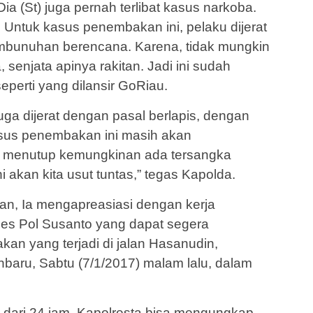
Dia (St) juga pernah terlibat kasus narkoba.
a. Untuk kasus penembakan ini, pelaku dijerat
bunuhan berencana. Karena, tidak mungkin
senjata apinya rakitan. Jadi ini sudah
perti yang dilansir GoRiau.
uga dijerat dengan pasal berlapis, dengan
sus penembakan ini masih akan
ak menutup kemungkinan ada tersangka
ni akan kita usut tuntas,” tegas Kapolda.
kan, Ia mengapreasiasi dengan kerja
es Pol Susanto yang dapat segera
n yang terjadi di jalan Hasanudin,
aru, Sabtu (7/1/2017) malam lalu, dalam
 dari 24 jam, Kapolresta bisa mengungkap