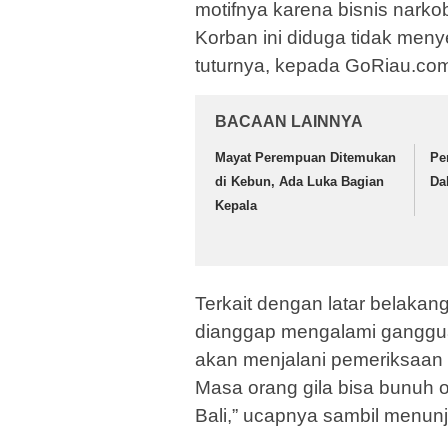
motifnya karena bisnis narkob
Korban ini diduga tidak meny
tuturnya, kepada GoRiau.co
BACAAN LAINNYA
Mayat Perempuan Ditemukan
Pe
di Kebun, Ada Luka Bagian
Da
Kepala
Terkait dengan latar belaka
dianggap mengalami ganggua
akan menjalani pemeriksaan m
Masa orang gila bisa bunuh o
Bali,” ucapnya sambil menunju