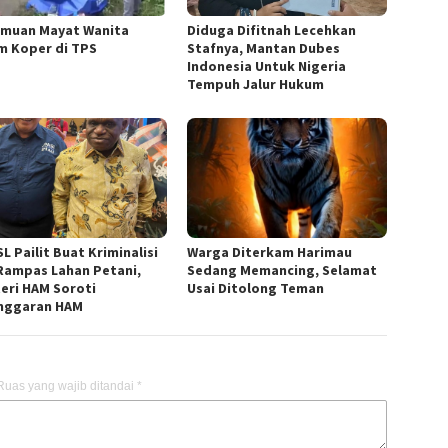
muan Mayat Wanita
Diduga Difitnah Lecehkan
m Koper di TPS
Stafnya, Mantan Dubes
Indonesia Untuk Nigeria
Tempuh Jalur Hukum
L Pailit Buat Kriminalisi
Warga Diterkam Harimau
Rampas Lahan Petani,
Sedang Memancing, Selamat
eri HAM Soroti
Usai Ditolong Teman
nggaran HAM
Ruas yang wajib ditandai
*