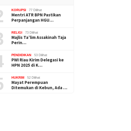
2
KORUPSI
77 Dilihat
Mentri ATR BPN Pastikan
Perpanjangan HGU…
3
RELIGI
73 Dilihat
Majlis Ta’lim Assakinah Taja
Perin…
4
PENDIDIKAN
53 Dilihat
PWI Riau Kirim Delegasi ke
HPN 2025 di K…
5
HUKRIM
52 Dilihat
Mayat Perempuan
Ditemukan di Kebun, Ada …