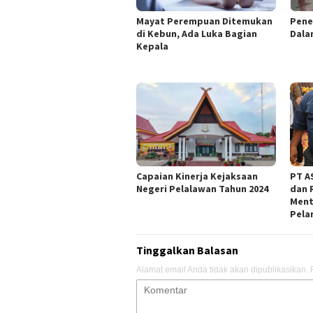
Mayat Perempuan Ditemukan
Pene
di Kebun, Ada Luka Bagian
Dala
Kepala
Capaian Kinerja Kejaksaan
PT AS
Negeri Pelalawan Tahun 2024
dan 
Ment
Pela
Tinggalkan Balasan
Alamat email Anda tidak akan dipublikasikan.