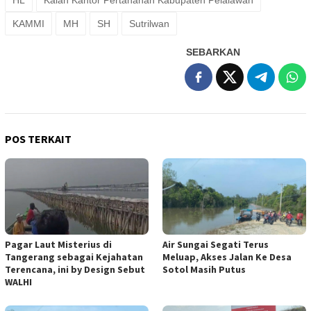
HL
Kalan Kantor Pertanahan Kabupaten Pelalawan
KAMMI
MH
SH
Sutrilwan
SEBARKAN
POS TERKAIT
Pagar Laut Misterius di
Air Sungai Segati Terus
Tangerang sebagai Kejahatan
Meluap, Akses Jalan Ke Desa
Terencana, ini by Design Sebut
Sotol Masih Putus
WALHI