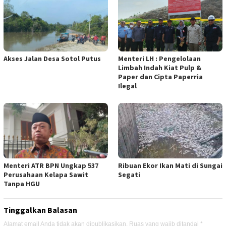
Akses Jalan Desa Sotol Putus
Menteri LH : Pengelolaan
Limbah Indah Kiat Pulp &
Paper dan Cipta Paperria
Ilegal
Menteri ATR BPN Ungkap 537
Ribuan Ekor Ikan Mati di Sungai
Perusahaan Kelapa Sawit
Segati
Tanpa HGU
Tinggalkan Balasan
Alamat email Anda tidak akan dipublikasikan.
Ruas yang wajib ditandai
*