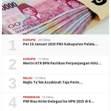
1
KORUPSI
205 Dilihat
Per 30 Januari 2025 PNS Kabupaten Pelala…
2
KORUPSI
77 Dilihat
Mentri ATR BPN Pastikan Perpanjangan HGU…
3
RELIGI
73 Dilihat
Majlis Ta’lim Assakinah Taja Perin…
4
PENDIDIKAN
53 Dilihat
PWI Riau Kirim Delegasi ke HPN 2025 di K…