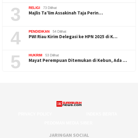
3
RELIGI
73 Dilihat
Majlis Ta’lim Assakinah Taja Perin…
4
PENDIDIKAN
54 Dilihat
PWI Riau Kirim Delegasi ke HPN 2025 di K…
5
HUKRIM
53 Dilihat
Mayat Perempuan Ditemukan di Kebun, Ada …
PRIVACY POLICY
INDEKS BERITA
PEDOMAN MEDIA SIBER
JARINGAN SOCIAL