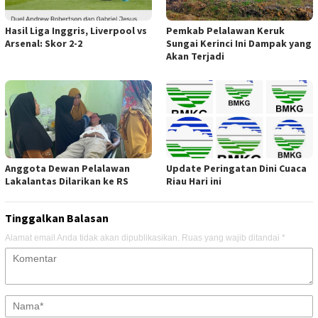
Hasil Liga Inggris, Liverpool vs
Pemkab Pelalawan Keruk
Arsenal: Skor 2-2
Sungai Kerinci Ini Dampak yang
Akan Terjadi
Anggota Dewan Pelalawan
Update Peringatan Dini Cuaca
Lakalantas Dilarikan ke RS
Riau Hari ini
Tinggalkan Balasan
Alamat email Anda tidak akan dipublikasikan.
Ruas yang wajib ditandai
*