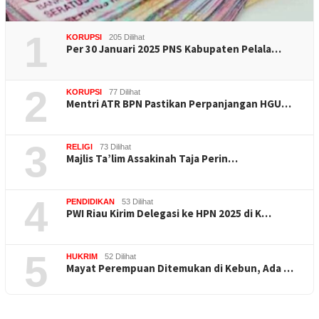
1
KORUPSI
205 Dilihat
Per 30 Januari 2025 PNS Kabupaten Pelala…
2
KORUPSI
77 Dilihat
Mentri ATR BPN Pastikan Perpanjangan HGU…
3
RELIGI
73 Dilihat
Majlis Ta’lim Assakinah Taja Perin…
4
PENDIDIKAN
53 Dilihat
PWI Riau Kirim Delegasi ke HPN 2025 di K…
5
HUKRIM
52 Dilihat
Mayat Perempuan Ditemukan di Kebun, Ada …