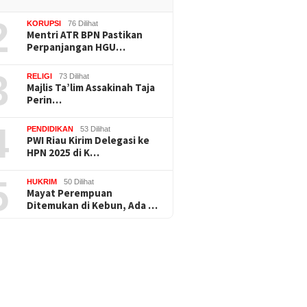
2
KORUPSI
76 Dilihat
Mentri ATR BPN Pastikan
Perpanjangan HGU…
3
RELIGI
73 Dilihat
Majlis Ta’lim Assakinah Taja
Perin…
4
PENDIDIKAN
53 Dilihat
PWI Riau Kirim Delegasi ke
HPN 2025 di K…
5
HUKRIM
50 Dilihat
Mayat Perempuan
Ditemukan di Kebun, Ada …