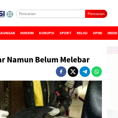
Pencarian
GKUNGAN
HUKRIM
KORUPSI
SPORT
RELIGI
OPINI
INDEK
kar Namun Belum Melebar
t