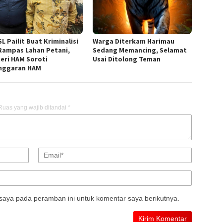
L Pailit Buat Kriminalisi
Warga Diterkam Harimau
Rampas Lahan Petani,
Sedang Memancing, Selamat
eri HAM Soroti
Usai Ditolong Teman
nggaran HAM
Ruas yang wajib ditandai
*
saya pada peramban ini untuk komentar saya berikutnya.