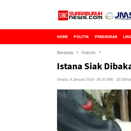
Loncat
ke
konten
HOME
POLITIK
PENDIDIKAN
LIN
Beranda
Hukrim
Istana Siak Diba
Selasa, 9 Januari 2018 - 08:30 WIB
20 Diliha