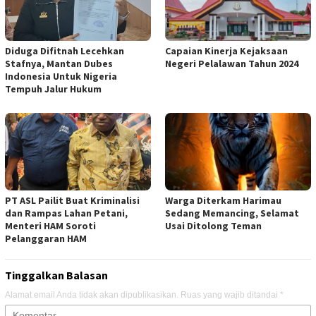
Diduga Difitnah Lecehkan
Capaian Kinerja Kejaksaan
Stafnya, Mantan Dubes
Negeri Pelalawan Tahun 2024
Indonesia Untuk Nigeria
Tempuh Jalur Hukum
PT ASL Pailit Buat Kriminalisi
Warga Diterkam Harimau
dan Rampas Lahan Petani,
Sedang Memancing, Selamat
Menteri HAM Soroti
Usai Ditolong Teman
Pelanggaran HAM
Tinggalkan Balasan
Alamat email Anda tidak akan dipublikasikan.
Ruas yang wajib ditandai
*