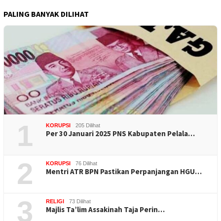
PALING BANYAK DILIHAT
1
KORUPSI
205 Dilihat
Per 30 Januari 2025 PNS Kabupaten Pelala…
2
KORUPSI
76 Dilihat
Mentri ATR BPN Pastikan Perpanjangan HGU…
3
RELIGI
73 Dilihat
Majlis Ta’lim Assakinah Taja Perin…