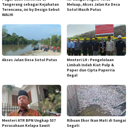
Tangerang sebagai Kejahatan
Meluap, Akses Jalan Ke Desa
Terencana, ini by Design Sebut
Sotol Masih Putus
WALHI
Akses Jalan Desa Sotol Putus
Menteri LH : Pengelolaan
Limbah Indah Kiat Pulp &
Paper dan Cipta Paperria
Ilegal
Menteri ATR BPN Ungkap 537
Ribuan Ekor Ikan Mati di Sungai
Perusahaan Kelapa Sawit
Segati