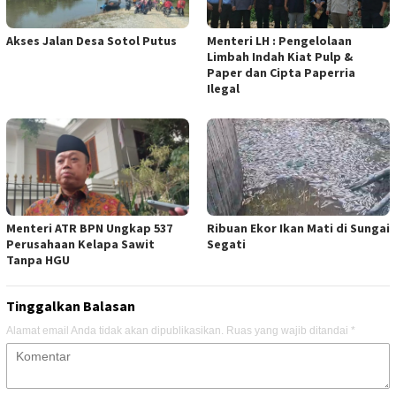
Akses Jalan Desa Sotol Putus
Menteri LH : Pengelolaan
Limbah Indah Kiat Pulp &
Paper dan Cipta Paperria
Ilegal
Menteri ATR BPN Ungkap 537
Ribuan Ekor Ikan Mati di Sungai
Perusahaan Kelapa Sawit
Segati
Tanpa HGU
Tinggalkan Balasan
Alamat email Anda tidak akan dipublikasikan.
Ruas yang wajib ditandai
*