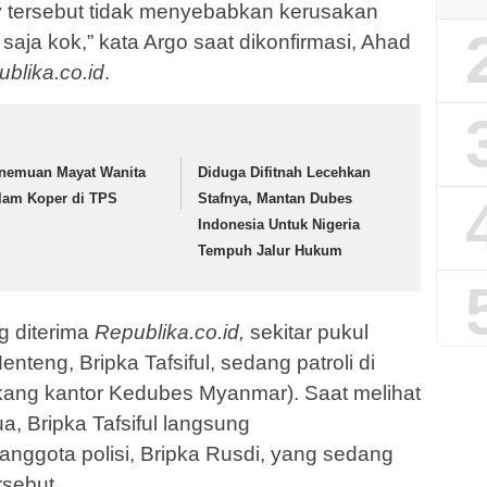
v tersebut tidak menyebabkan kerusakan
 saja kok,” kata Argo saat dikonfirmasi, Ahad
blika.co.id
.
nemuan Mayat Wanita
Diduga Difitnah Lecehkan
lam Koper di TPS
Stafnya, Mantan Dubes
Indonesia Untuk Nigeria
Tempuh Jalur Hukum
g diterima
Republika.co.id,
sekitar pukul
teng, Bripka Tafsiful, sedang patroli di
akang kantor Kedubes Myanmar). Saat melihat
ua, Bripka Tafsiful langsung
ggota polisi, Bripka Rusdi, yang sedang
rsebut.