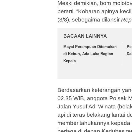
Meski demikian, bom moloto
berarti. “Kobaran apinya kecil
(3/8), sebegaima dilansir
Repu
BACAAN LAINNYA
Mayat Perempuan Ditemukan
Pe
di Kebun, Ada Luka Bagian
Da
Kepala
Berdasarkan keterangan yan
02.35 WIB, anggota Polsek Men
Jalan Yusuf Adi Winata (bel
api di teras belakang lantai d
memberitahukannya kepada an
berjaga di depan Kedubes te