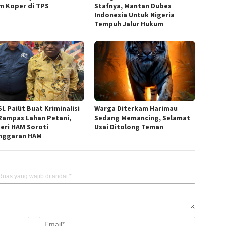
m Koper di TPS
Stafnya, Mantan Dubes
Indonesia Untuk Nigeria
Tempuh Jalur Hukum
L Pailit Buat Kriminalisi
Warga Diterkam Harimau
Rampas Lahan Petani,
Sedang Memancing, Selamat
eri HAM Soroti
Usai Ditolong Teman
nggaran HAM
Ruas yang wajib ditandai
*