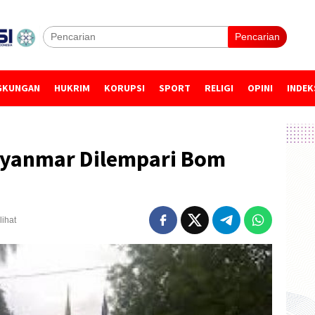
Pencarian
GKUNGAN
HUKRIM
KORUPSI
SPORT
RELIGI
OPINI
INDEK
Myanmar Dilempari Bom
lihat