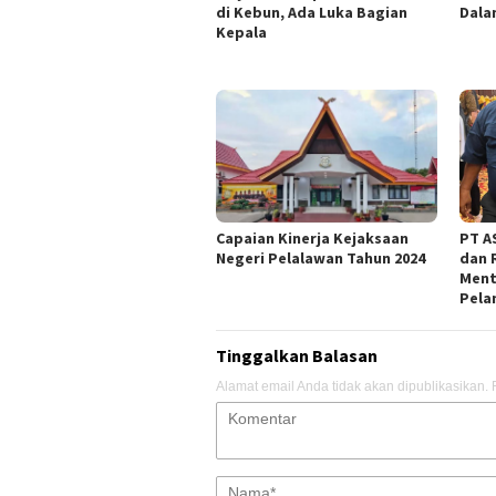
di Kebun, Ada Luka Bagian
Dala
Kepala
Capaian Kinerja Kejaksaan
PT AS
Negeri Pelalawan Tahun 2024
dan 
Ment
Pela
Tinggalkan Balasan
Alamat email Anda tidak akan dipublikasikan.