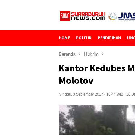
Loncat
ke
konten
HOME
POLITIK
PENDIDIKAN
LIN
Beranda
Hukrim
Kantor Kedubes 
Molotov
Minggu, 3 September 2017 - 16:44 WIB
20 Di