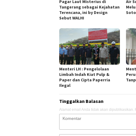
Pagar Laut Misterius di
Air 
Tangerang sebagai Kejahatan
Melu
Terencana, ini by Design
Soto
Sebut WALHI
Menteri LH : Pengelolaan
Ment
Limbah Indah Kiat Pulp &
Peru
Paper dan Cipta Paperria
Tanp
Ilegal
Tinggalkan Balasan
Alamat email Anda tidak akan dipublikasikan.