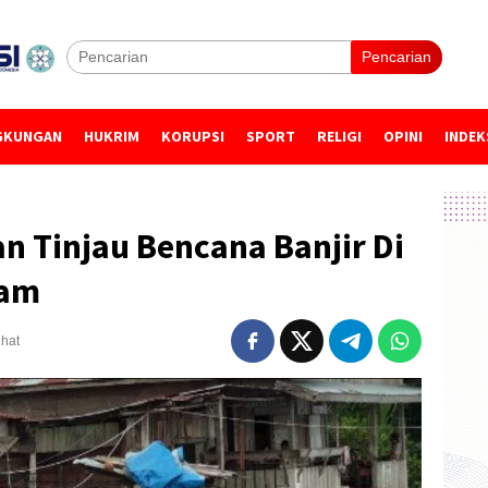
Pencarian
GKUNGAN
HUKRIM
KORUPSI
SPORT
RELIGI
OPINI
INDEK
n Tinjau Bencana Banjir Di
gam
ihat