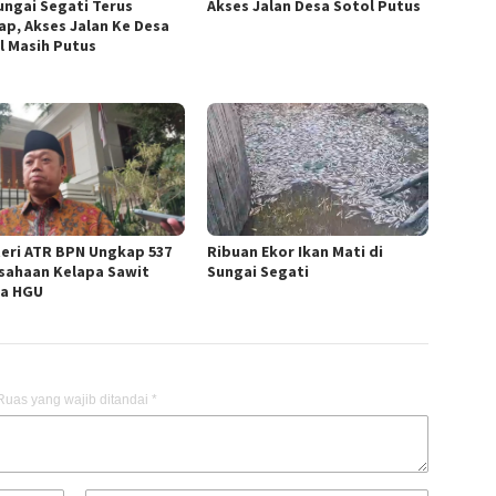
Sungai Segati Terus
Akses Jalan Desa Sotol Putus
ap, Akses Jalan Ke Desa
l Masih Putus
eri ATR BPN Ungkap 537
Ribuan Ekor Ikan Mati di
sahaan Kelapa Sawit
Sungai Segati
a HGU
Ruas yang wajib ditandai
*