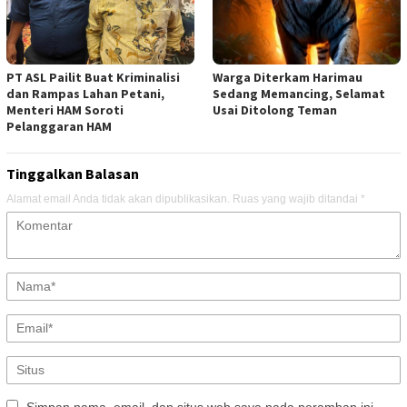
PT ASL Pailit Buat Kriminalisi
Warga Diterkam Harimau
dan Rampas Lahan Petani,
Sedang Memancing, Selamat
Menteri HAM Soroti
Usai Ditolong Teman
Pelanggaran HAM
Tinggalkan Balasan
Alamat email Anda tidak akan dipublikasikan.
Ruas yang wajib ditandai
*