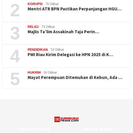
2
KORUPSI
76 Dilihat
Mentri ATR BPN Pastikan Perpanjangan HGU…
3
RELIGI
73 Dilihat
Majlis Ta’lim Assakinah Taja Perin…
4
PENDIDIKAN
53 Dilihat
PWI Riau Kirim Delegasi ke HPN 2025 di K…
5
HUKRIM
50 Dilihat
Mayat Perempuan Ditemukan di Kebun, Ada …
PRIVACY POLICY
INDEKS BERITA